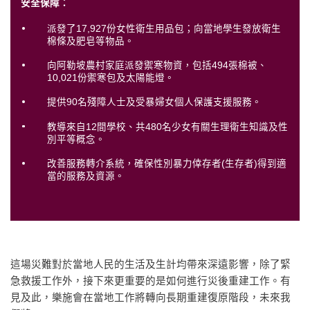
安全保障：
派發了17,927份女性衛生用品包；向當地學生發放衛生
棉條及肥皂等物品。
向阿勒坡農村家庭派發禦寒物資，包括494張棉被、
10,021份禦寒包及太陽能燈。
提供90名殘障人士及受暴婦女個人保護支援服務。
教導來自12間學校、共480名少女有關生理衛生知識及性
別平等概念。
改善服務轉介系統，確保性別暴力倖存者(生存者)得到適
當的服務及資源。
這場災難對於當地人民的生活及生計均帶來深遠影響，除了緊
急救援工作外，接下來更重要的是如何進行災後重建工作。有
見及此，樂施會在當地工作將轉向長期重建復原階段，未來我