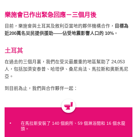
樂施會已作出緊急回應－三個月後
目前，樂施會與土耳其及敘利亞當地的夥伴機構合作，
目標為
近200萬名災民提供援助——佔受地震影響人口的 10%
。
土耳其
在過去的三個月裏，我們在受災最嚴重的地區幫助了 24,053
人，包括加濟安泰普、哈塔伊、桑尼烏法、馬拉斯和奧斯馬尼
亞。
到目前為止，我們與合作夥伴一起：
在馬拉斯安裝了 140 個廁所、59 個淋浴間和 16 個水龍
頭。