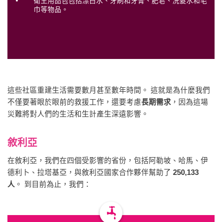
衛生用品包包括漂白水、牙刷和牙膏、肥皂、洗髮水和毛
巾等物品。
這些社區重建生活需要數月甚至數年時間。 這就是為什麼我們
不僅要著眼於眼前的救援工作，還要考慮
長期需求
，因為這場
災難將對人們的生活和生計產生深遠影響。
敘利亞
在敘利亞，我們在四個受影響的省份，包括阿勒坡、哈馬、伊
德利卜、拉塔基亞，與敘利亞國家合作夥伴幫助了
250,133
人
。 到目前為止，我們：