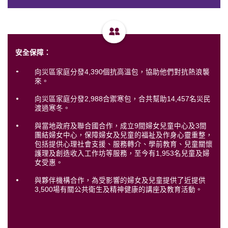
安全保障：
向災區家庭分發4,390個抗高溫包，協助他們對抗熱浪襲
來。
向災區家庭分發2,988合禦寒包，合共幫助14,457名災民
渡過寒冬。
與當地政府及聯合國合作，成立9間婦女兒童中心及3間
團結婦女中心，保障婦女及兒童的福祉及作身心靈重整，
包括提供心理社會支援、服務轉介、學前教育、兒童關懷
護理及創造收入工作坊等服務，至今有1,953名兒童及婦
女受惠。
與夥伴機構合作，為受影響的婦女及兒童提供了近提供
3,500場有關公共衛生及精神健康的講座及教育活動。