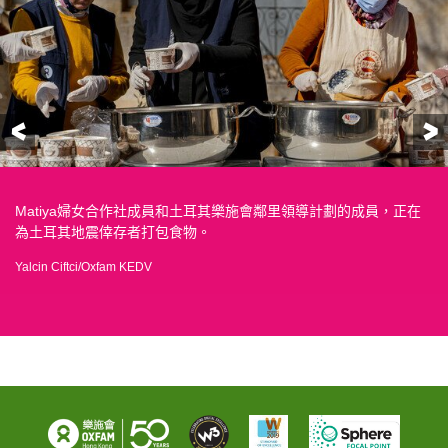
前一頁
土耳其哈塔伊省薩曼達的土耳其樂施會衛生用品包。
樂施會工作人員在土耳其哈塔伊省薩曼達分發衛生用品包。
地震令阿勒坡 Al-Ashrafieh 社區的供水系統損壞，樂施會團隊正在
樂施會衛生宣傳人員正向阿勒坡居民傳遞關於頭蝨如何傳播，以及
樂施會與敘利亞的合作夥伴一起向離開家園及住在避難所的家庭提
在土耳其加濟安泰普，樂施會的團隊正協助配送中心的物資分類。
「我的朋友和她的家人全都死了。」一名年輕婦人以手機翻譯功能
目前，樂施會與土耳其及敘利亞當地的夥伴機構合作，目標為近200
兩名當地居民從他們被毀壞的房屋中收拾物品，然後加入了數千名
Ali Dalmen和他的妻子Betul及四個孩子在地震中倖存下來，現在住
在敘利亞，樂施會向阿勒頗的避難所提供乾淨水。
在阿勒頗，樂施會向避難所的家庭派發衛生用品。
樂施會向阿勒頗的避難所提供乾淨水。
2 月 6 日地震發生時，阿勒頗的一個家庭逃離了家園。「我不得不
一些倖存者現在住在阿勒頗 Al-Salheen 的墓地裡。
Matiya婦女合作社成員和土耳其樂施會鄰里領導計劃的成員，正在
檢查其修復工作，以確保飲用水能通過主要供水網絡到達各個家
如何預防它的知識，並分發防蝨洗髮水以保護家庭。
供衛生用品（包括肥皂、洗髮水和衛生巾）。
向我們表達她的傷痛。
萬名災民提供援助——佔受地震影響人口的 10%。
流離失所的災難倖存者的行列。
在一座倉庫大樓裡，該大樓可容納多達 7,000 名尋求庇護的人。
把我三個孩子從床上拉起來，以撤離我們搖搖欲墜的大樓。 我在他
Mustafa KaraAli/Oxfam
Mustafa KaraAli/Oxfam
Tineke D’haese/Oxfam
Islam Mardini/Oxfam
Islam Mardini/Oxfam
Islam Mardini/Oxfam
Islam Mardini/Oxfam
為土耳其地震倖存者打包食物。
庭。
「我們在顫抖，我們非常害怕； 我以為這是我的最後一天。 當我看
們眼中看到的恐懼是無法形容的。」 Mountaser，49 歲
Islam Mardini/Oxfam
Dania Kareh/Oxfam
Tineke D’haese/Oxfam
Tineke D’haese/Oxfam
Tineke D’haese/Oxfam
著牆壁時，我覺得它正向我移動，所以我們走到一個較寬闊的空
Yalcin Ciftci/Oxfam KEDV
Islam Mardini/Oxfam
Islam Mardini/Oxfam
間，以確保我們的安全。」Ali Dalmen 告訴我們。
Tineke D’haese/Oxfam