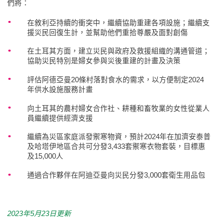
們將：
在敘利亞持續的衝突中，繼續協助重建各項設施；繼續支
援災民回復生計，並幫助他們重拾尊嚴及面對創傷
在土耳其方面，建立災民與政府及救援組織的溝通管道；
協助災民特別是婦女參與災後重建的計畫及決策
評估阿德亞曼20條村落對食水的需求，以方便制定2024
年供水設施服務計畫
向土耳其的農村婦女合作社、耕種和畜牧業的女性從業人
員繼續提供經濟支援
繼續為災區家庭派發禦寒物資，預計2024年在加濟安泰普
及哈塔伊地區合共可分發3,433套禦寒衣物套裝，目標惠
及15,000人
通過合作夥伴在阿迪亞曼向災民分發3,000套衛生用品包
2023年5月23日更新