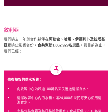
敘利亞
我們過去一年與合作夥伴在
阿勒坡、哈馬、伊德利卜及拉塔基
亞
受這些影響省份，
合共幫助1,852,929名災民
。到目前為止，
我們已經：
修復損毀的供水系統：
向收容中心內超過100萬名災民運送清潔食水。
清潔收容中心內的水箱，讓24,000名災民可安心使用清
潔食水。
安裝公共水箱及每日裝設飲用水，合共可供38,916名災