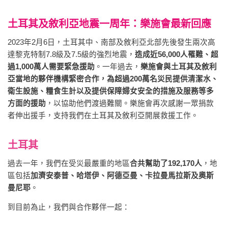
土耳其及敘利亞地震一周年：樂施會最新回應
2023年2月6日，土耳其中、南部及敘利亞北部先後發生兩次高
達黎克特制7.8級及7.5級的強烈地震，
造成近56,000人罹難、超
過1,000萬人需要緊急援助
。一年過去，
樂施會與土耳其及敘利
亞當地的夥伴機構緊密合作，為超過200萬名災民提供清潔水、
衛生設施、糧食生計以及
提供保障婦女安全的措施及服務
等多
方面的援助
，以協助他們渡過難關。樂施會再次感謝一眾捐款
者伸出援手，支持我們在土耳其及敘利亞開展救援工作。
土耳其
過去一年，我們在受災最嚴重的地區
合共幫助了192,170人
，地
區包括
加濟安泰普、哈塔伊、阿德亞曼、卡拉曼馬拉斯及奧斯
曼尼耶
。
到目前為止，我們與合作夥伴一起：