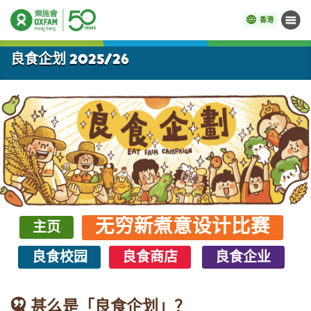
香港
菜单
开始主要内容
良食企划 2025/26
无穷新煮意设计比赛
主页
良食校园
良食商店
良食企业
甚么是「良食企划」？