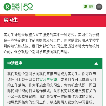
香港
菜单
开始主要内容
实习生
实习生计划是乐施会义工服务的其中一种方式。实习生为乐施
会一些特定的工作范畴提供义务工作，同时借此应用从学校学
到的知识和技能。我们大部份的实习生是透过本地大专院校转
介的，但亦欢迎个别同学直接向我们申请。
申请程序
我们欢迎个别同学向我们直接申请成为实习生。你可以申
请任何上载于网页的
实习生空缺
，或者自荐可以协助我们
的工作范畴。作为乐施会的实习生，你有机会认识一间国
际民间组织的日常运作模式，认识贫穷以及与贫穷有关的
不公平现象等议题。我们会安排一位同事作为你的导师，
指导及评核你的实习工作，以达到两方议定的学习目标。