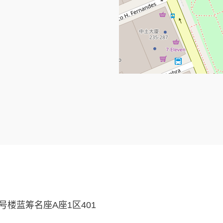
楼蓝筹名座A座1区401