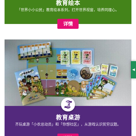
教育绘本
「世界小小公民」教育绘本系列，打开世界视窗，培养同理心。
详情
S
教育桌游
齐玩桌游「小农总动员」和「你想社区」，从游戏认识贫穷议题。