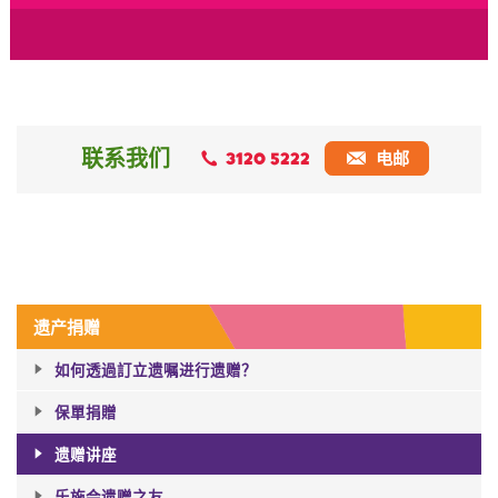
联系我们
3120 5222
电邮
遗产捐赠
如何透過訂立遗嘱进行遗赠？​
保單捐贈
遗赠讲座
乐施会遗赠之友