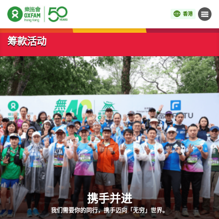
香港
菜单
开始主要内容
筹款活动
携手并进
我们需要你的同行，携手迈向「无穷」世界。