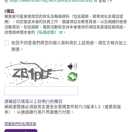
在
https://www.oxfam.org.hk/tc/privacy-and-security
查看。#
#備註
樂施會可能會使用您的姓名及聯絡資料（包括電郵、郵寄地址及電話號
碼），向您發送本會的扶貧工作、倡議項目及教育資源，以及相關的慈善
活動資訊，包括捐款、籌款活動和支持本會使命的項目為直接促銷用途。
詳情請參閱本會的
《私隱政策》
。
如您不同意我們將您的個人資料用於上述用途，請在方格內加上
剔號。
請輸入驗證碼
請確認已填寫以上註明(*)的欄目
網絡瀏覽器必須啟用支援安全密碼套件和TLS版本1.2（或更高版
本），以通過銀行用戶界面進行付款。
閱讀我們的私隱政策