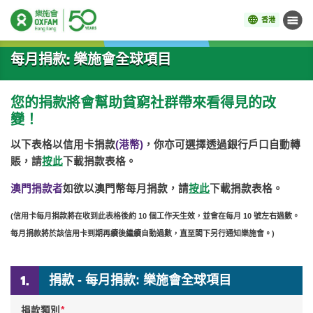
香港
目錄
開始主要內容
每月捐款: 樂施會全球項目
您的捐款將會幫助貧窮社群帶來看得見的改
變！
以下表格以信用卡捐款
(港幣)
，你亦可選擇透過銀行戶口自動轉
賬，請
按此
下載捐款表格。
澳門捐款者
如欲以澳門幣每月捐款，請
按此
下載捐款表格。
(信用卡每月捐款將在收到此表格後約 10 個工作天生效，並會在每月 10 號左右過數。
每月捐款將於該信用卡到期再續後繼續自動過數，直至閣下另行通知樂施會。)
捐款 - 每月捐款: 樂施會全球項目
*
捐款類別